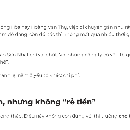
.
Cộng Hòa
hay
Hoàng Văn Thụ
, việc di chuyển gần như rất
 làm dễ dàng, còn đối tác thì không mất quá nhiều thời g
Tân Sơn Nhất
chỉ vài phút. Với những công ty có yếu tố q
hế”.
nh lại nằm ở yếu tố khác: chi phí.
ơn, nhưng không “rẻ tiền”
 lượng thấp. Điều này không còn đúng với thị trường
cho 