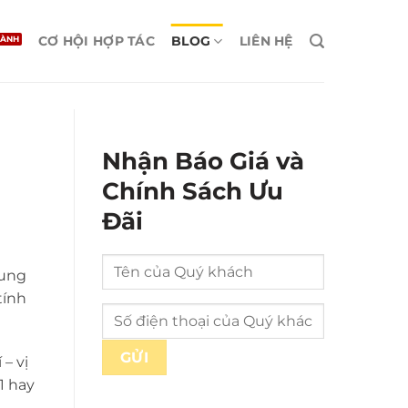
CƠ HỘI HỢP TÁC
BLOG
LIÊN HỆ
Nhận Báo Giá và
Chính Sách Ưu
Đãi
rung
tính
– vị
1 hay