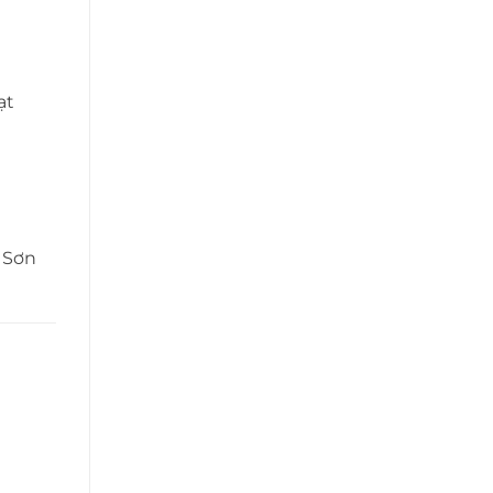
ạt
i
 Sơn