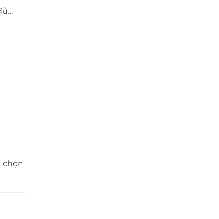
 đủ…
a chọn