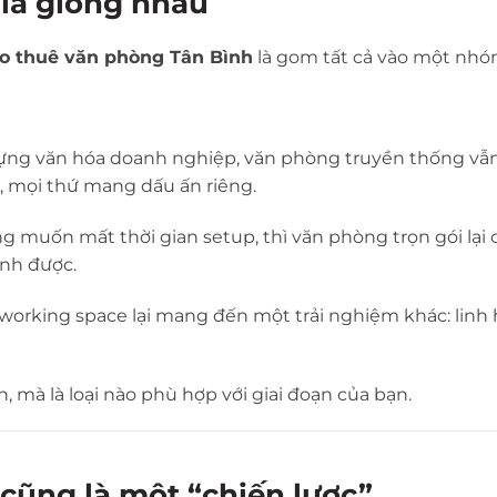
là giống nhau
o thuê văn phòng Tân Bình
là gom tất cả vào một nhó
ựng văn hóa doanh nghiệp, văn phòng truyền thống vẫn 
up, mọi thứ mang dấu ấn riêng.
 muốn mất thời gian setup, thì văn phòng trọn gói lại 
ành được.
working space lại mang đến một trải nghiệm khác: linh 
 mà là loại nào phù hợp với giai đoạn của bạn.
 cũng là một “chiến lược”