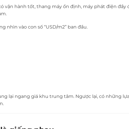
có vận hành tốt, thang máy ổn định, máy phát điện đầy
âm.
ừng nhìn vào con số “USD/m2” ban đầu.
g lại ngang giá khu trung tâm. Ngược lại, có những lự
n.