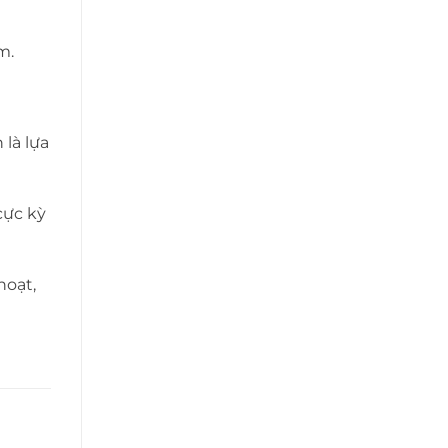
m.
là lựa
cực kỳ
hoạt,