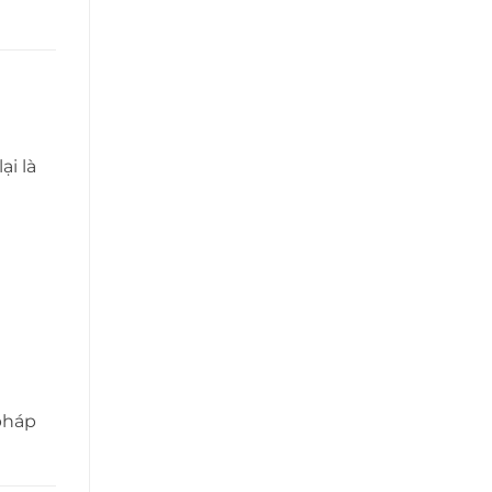
ại là
 pháp