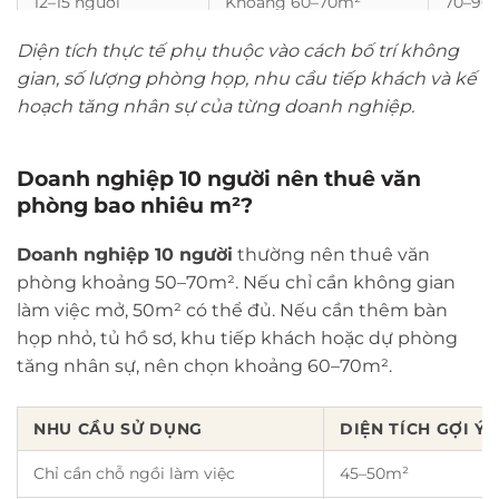
12–15 người
Khoảng 60–70m²
70–90
Diện tích thực tế phụ thuộc vào cách bố trí không
16–20 người
Khoảng 80–90m²
90–12
gian, số lượng phòng họp, nhu cầu tiếp khách và kế
hoạch tăng nhân sự của từng doanh nghiệp.
Doanh nghiệp 10 người nên thuê văn
phòng bao nhiêu m²?
Doanh nghiệp 10 người
thường nên thuê văn
phòng khoảng 50–70m². Nếu chỉ cần không gian
làm việc mở, 50m² có thể đủ. Nếu cần thêm bàn
họp nhỏ, tủ hồ sơ, khu tiếp khách hoặc dự phòng
tăng nhân sự, nên chọn khoảng 60–70m².
NHU CẦU SỬ DỤNG
DIỆN TÍCH GỢI Ý
Chỉ cần chỗ ngồi làm việc
45–50m²