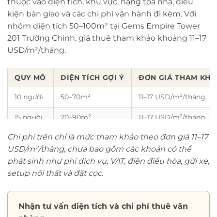
thuộc vào diện tích, khu vực, hạng tòa nhà, điều
kiện bàn giao và các chi phí vận hành đi kèm. Với
nhóm diện tích 50–100m² tại Gems Empire Tower
201 Trường Chinh, giá thuê tham khảo khoảng 11–17
USD/m²/tháng.
QUY MÔ
DIỆN TÍCH GỢI Ý
ĐƠN GIÁ THAM KH
10 người
50–70m²
11–17 USD/m²/tháng
15 người
70–90m²
11–17 USD/m²/tháng
Chi phí trên chỉ là mức tham khảo theo đơn giá 11–17
20 người
90–120m²
11–17 USD/m²/tháng
USD/m²/tháng, chưa bao gồm các khoản có thể
phát sinh như phí dịch vụ, VAT, điện điều hòa, gửi xe,
setup nội thất và đặt cọc.
Nhận tư vấn diện tích và chi phí thuê văn