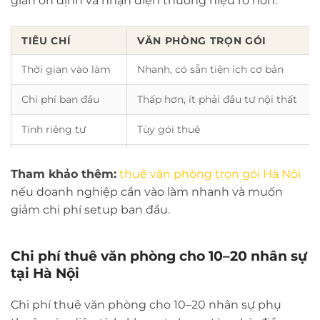
gian ổn định và nhận diện thương hiệu rõ hơn.
TIÊU CHÍ
VĂN PHÒNG TRỌN GÓI
Thời gian vào làm
Nhanh, có sẵn tiện ích cơ bản
Chi phí ban đầu
Thấp hơn, ít phải đầu tư nội thất
Tính riêng tư
Tùy gói thuê
Khả năng mở rộng
Linh hoạt nếu gói cho phép thêm c
Tham khảo thêm:
thuê văn phòng trọn gói Hà Nội
Phù hợp với
Startup, nhóm dự án, văn phòng đại
nếu doanh nghiệp cần vào làm nhanh và muốn
giảm chi phí setup ban đầu.
Chi phí thuê văn phòng cho 10–20 nhân sự
tại Hà Nội
Chi phí thuê văn phòng cho 10–20 nhân sự phụ