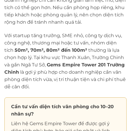
doanh nghiệp chỉ cần không gian làm việc mở, diện
tích có thể gọn hơn. Nếu cần phòng họp riêng, khu
tiếp khách hoặc phòng quản lý, nên chọn diện tích
rộng hơn để tránh nhanh quá tải.
Với startup tăng trưởng, SME nhỏ, công ty dịch vụ,
công nghệ, thương mại hoặc tư vấn, nhóm diện
tích
50m², 70m², 80m² đến 100m²
thường là lựa
chọn hợp lý. Tại khu vực Thanh Xuân, Trường Chinh
và gần Ngã Tư Sở,
Gems Empire Tower 201 Trường
Chinh
là gợi ý phù hợp cho doanh nghiệp cần văn
phòng diện tích vừa, vị trí thuận tiện và chi phí thuê
dễ cân đối.
Cần tư vấn diện tích văn phòng cho 10–20
nhân sự?
Liên hệ Gems Empire Tower để được gợi ý
diện tích phù hợp, báo giá cập nhật và lịch