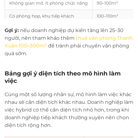
Không gian mở, ít phòng chức năng
90–100m²
Có phòng họp, khu tiếp khách
100–110m²
Có phòng quản lý, pantry, lưu trữ
110–120m²
Gợi ý:
nếu doanh nghiệp dự kiến tăng lên 25–30
người, nên tham khảo thêm
thuê văn phòng Thanh
Xuân 100–300m²
để tránh phải chuyển văn phòng
quá sớm.
Bảng gợi ý diện tích theo mô hình làm
việc
Cùng một số lượng nhân sự, mô hình làm việc khác
nhau sẽ cần diện tích khác nhau. Doanh nghiệp làm
việc hybrid có thể cần diện tích nhỏ hơn, trong khi
doanh nghiệp tiếp khách thường xuyên nên chọn
diện tích rộng hơn.