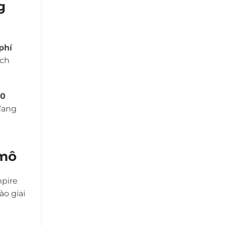
g
phí
ích
30
 đang
 mô
pire
ào giai