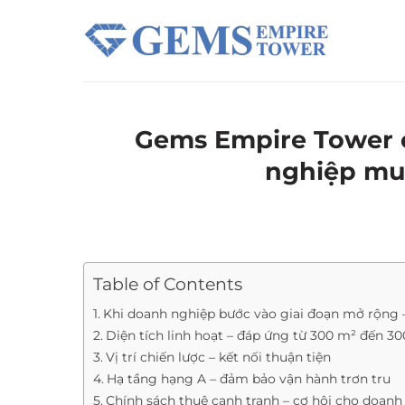
Chuyển
đến
nội
dung
Gems Empire Tower c
nghiệp mu
Table of Contents
Khi doanh nghiệp bước vào giai đoạn mở rộng 
Diện tích linh hoạt – đáp ứng từ 300 m² đến 3
Vị trí chiến lược – kết nối thuận tiện
Hạ tầng hạng A – đảm bảo vận hành trơn tru
Chính sách thuê cạnh tranh – cơ hội cho doan