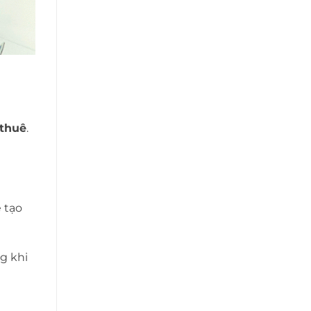
 thuê
.
 tạo
g khi