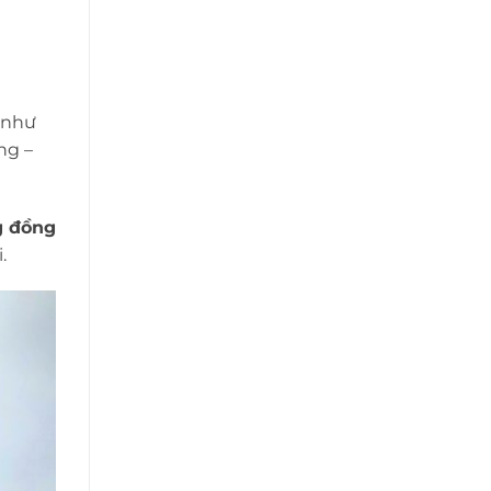
 như
ng –
g đồng
.