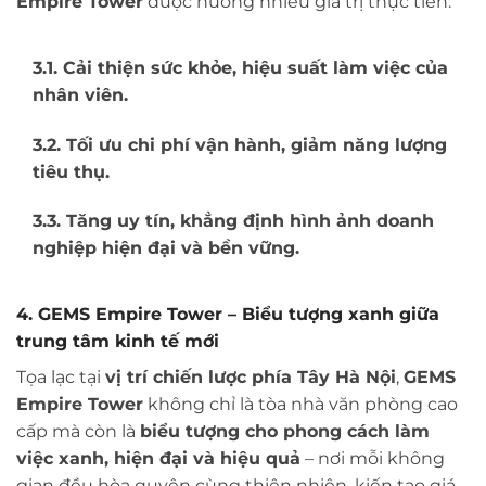
Empire Tower
được hưởng nhiều giá trị thực tiễn:
3.1. Cải thiện sức khỏe, hiệu suất làm việc của
nhân viên.
3.2. Tối ưu chi phí vận hành, giảm năng lượng
tiêu thụ.
3.3. Tăng uy tín, khẳng định hình ảnh doanh
nghiệp hiện đại và bền vững.
4. GEMS Empire Tower – Biểu tượng xanh giữa
trung tâm kinh tế mới
Tọa lạc tại
vị trí chiến lược phía Tây Hà Nội
,
GEMS
Empire Tower
không chỉ là tòa nhà văn phòng cao
cấp mà còn là
biểu tượng cho phong cách làm
việc xanh, hiện đại và hiệu quả
– nơi mỗi không
gian đều hòa quyện cùng thiên nhiên, kiến tạo giá