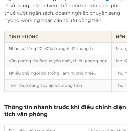
lệ sử dụng thấp, nhiều chỗ ngồi bỏ trống, chi phí
thuê vượt ngân sách, doanh nghiệp chuyển sang
hybrid working hoặc cần tối ưu dòng tiền.
TÌNH HUỐNG
NÊN L
Nhân sự tăng 20–30% trong 6–12 tháng tới
Mở rộn
Văn phòng thường xuyên chật, thiếu phòng họp
Mở rộn
Nhiều chỗ ngồi bỏ trống, làm hybrid nhiều
Thu hẹ
Tiền thuê đang tạo áp lực dòng tiền
Thu hẹ
Thông tin nhanh trước khi điều chỉnh diện
tích văn phòng
Dấu hiệu nên mở rộng
Nhân sự tăng, thiếu 