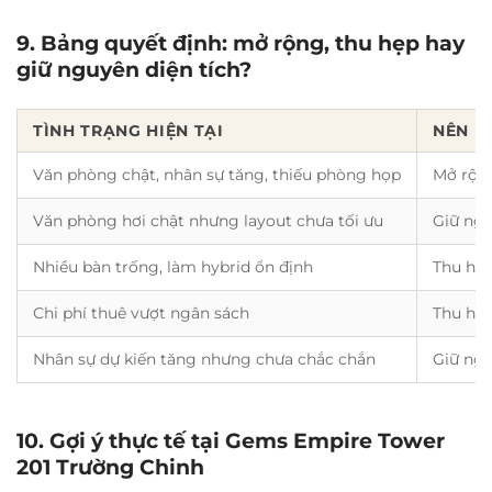
9. Bảng quyết định: mở rộng, thu hẹp hay
giữ nguyên diện tích?
TÌNH TRẠNG HIỆN TẠI
NÊN L
Văn phòng chật, nhân sự tăng, thiếu phòng họp
Mở rộn
Văn phòng hơi chật nhưng layout chưa tối ưu
Giữ ngu
Nhiều bàn trống, làm hybrid ổn định
Thu hẹ
Chi phí thuê vượt ngân sách
Thu hẹ
Nhân sự dự kiến tăng nhưng chưa chắc chắn
Giữ ng
10. Gợi ý thực tế tại Gems Empire Tower
201 Trường Chinh