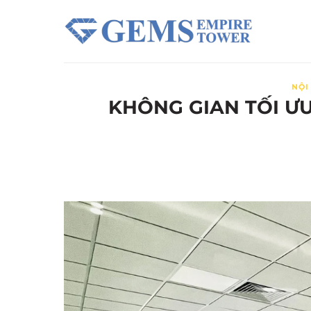
Chuyển
đến
nội
dung
NỘI
KHÔNG GIAN TỐI Ư