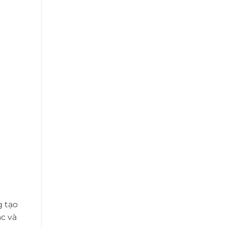
g tạo
c và