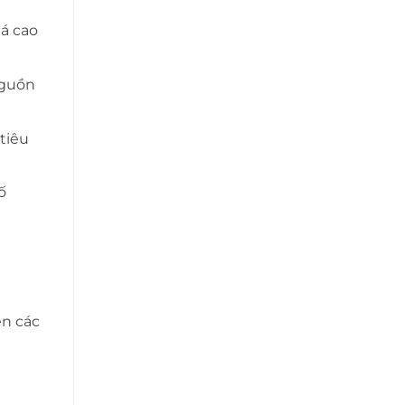
á cao
nguồn
tiêu
ố
ên các