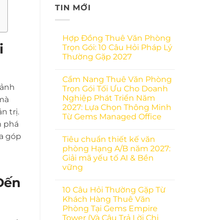
TIN MỚI
Hợp Đồng Thuê Văn Phòng
i
Trọn Gói: 10 Câu Hỏi Pháp Lý
Thường Gặp 2027
Cẩm Nang Thuê Văn Phòng
cảnh
Trọn Gói Tối Ưu Cho Doanh
Nghiệp Phát Triển Năm
 mà
2027: Lựa Chọn Thông Minh
n trị.
Từ Gems Managed Office
m phá
ừa góp
Tiêu chuẩn thiết kế văn
phòng Hạng A/B năm 2027:
Giải mã yếu tố AI & Bền
vững
Đến
10 Câu Hỏi Thường Gặp Từ
Khách Hàng Thuê Văn
Phòng Tại Gems Empire
Tower (Và Câu Trả Lời Chi