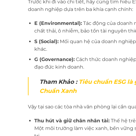
Trước khi đi vào chi tiết, hãy cùng tìm hiểu 
doanh nghiệp dựa trên ba khía cạnh chính:
E (Environmental):
Tác động của doanh n
chất thải, ô nhiễm, bảo tồn tài nguyên thi
S (Social):
Mối quan hệ của doanh nghiệp 
khác.
G (Governance):
Cách thức doanh nghiệp đ
đạo đức kinh doanh.
Tham Khảo :
Tiêu chuẩn ESG là 
Chuẩn Xanh
Vậy tại sao các tòa nhà văn phòng lại cần q
Thu hút và giữ chân nhân tài:
Thế hệ trẻ
Một môi trường làm việc xanh, bền vững s
trị.