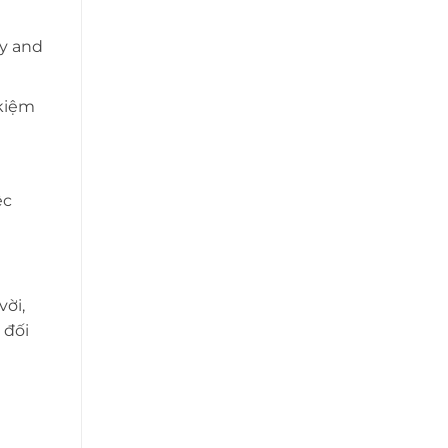
gy and
 kiệm
ệc
vời,
 đối