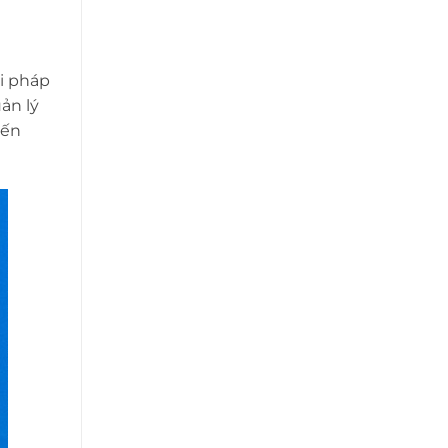
ải pháp
ản lý
đến