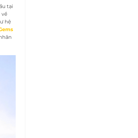
u tại
 về
hư hệ
Gems
 nhân