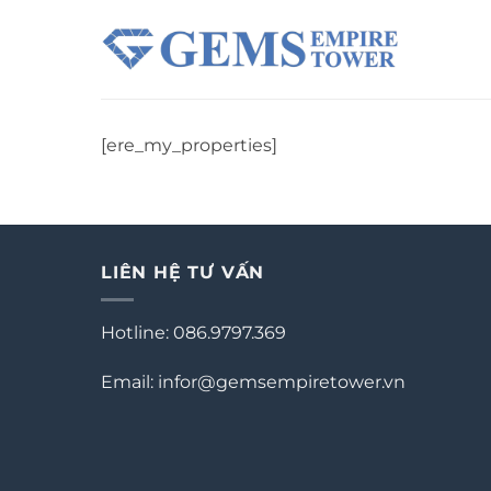
Chuyển
đến
nội
dung
[ere_my_properties]
LIÊN HỆ TƯ VẤN
Hotline: 086.9797.369
Email: infor@gemsempiretower.vn