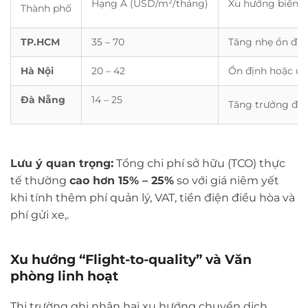
Hạng A (USD/m²/tháng)
Xu hướng biến 
Thành phố
TP.HCM
35 – 70
Tăng nhẹ ổn địn
Hà Nội
20 – 42
Ổn định hoặc ưu
Đà Nẵng
14 – 25
Tăng trưởng đều
Lưu ý quan trọng:
Tổng chi phí sở hữu (TCO) thực
tế thường
cao hơn 15% – 25%
so với giá niêm yết
khi tính thêm phí quản lý, VAT, tiền điện điều hòa và
phí gửi xe,.
Xu hướng “Flight-to-quality” và Văn
phòng linh hoạt
Thị trường ghi nhận hai xu hướng chuyển dịch