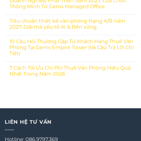
Doanh Nghiệp Phát Triển Năm 2027: Lựa Chọn
Thông Minh Từ Gems Managed Office
Tiêu chuẩn thiết kế văn phòng Hạng A/B năm
2027: Giải mã yếu tố AI & Bền vững
10 Câu Hỏi Thường Gặp Từ Khách Hàng Thuê Văn
Phòng Tại Gems Empire Tower (Và Câu Trả Lời Chi
Tiết)
7 Cách Tối Ưu Chi Phí Thuê Văn Phòng Hiệu Quả
Nhất Trong Năm 2026
LIÊN HỆ TƯ VẤN
Hotline: 086.9797.369