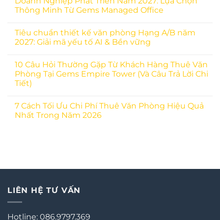
Doanh Nghiệp Phát Triển Năm 2027: Lựa Chọn
Thông Minh Từ Gems Managed Office
Tiêu chuẩn thiết kế văn phòng Hạng A/B năm
2027: Giải mã yếu tố AI & Bền vững
10 Câu Hỏi Thường Gặp Từ Khách Hàng Thuê Văn
Phòng Tại Gems Empire Tower (Và Câu Trả Lời Chi
Tiết)
7 Cách Tối Ưu Chi Phí Thuê Văn Phòng Hiệu Quả
Nhất Trong Năm 2026
LIÊN HỆ TƯ VẤN
Hotline: 086.9797.369